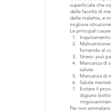
superficiale che non
delle facoltà di me
delle malattie, e m
migliore istruzion
Le principali caus
Inquinamento: 
Malnutrizione
fornendo al co
Stress: può par
Mancanza di so
salute.
Mancanza di mo
Salute mentale
Evitare il pro
digiuno (sotto 
ringiovanimen
Per non ammalarsi q