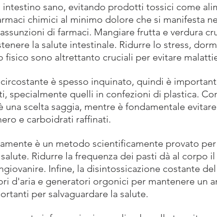
intestino sano, evitando prodotti tossici come ali
armaci chimici al minimo dolore che si manifesta ne
assunzioni di farmaci. Mangiare frutta e verdura cr
enere la salute intestinale. Ridurre lo stress, dorm
o fisico sono altrettanto cruciali per evitare malatti
 circostante è spesso inquinato, quindi è important
i, specialmente quelli in confezioni di plastica. C
è una scelta saggia, mentre è fondamentale evitare 
ro e carboidrati raffinati.
camente è un metodo scientificamente provato per 
a salute. Ridurre la frequenza dei pasti dà al corpo i
ingiovanire. Infine, la disintossicazione costante del
atori d'aria e generatori orgonici per mantenere un 
ortanti per salvaguardare la salute.