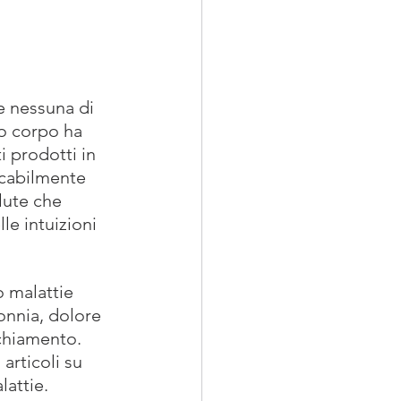
e nessuna di 
uo corpo ha 
 prodotti in 
ncabilmente 
lute che 
e intuizioni 
 malattie 
onnia, dolore 
cchiamento. 
articoli su 
lattie.