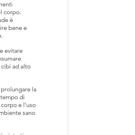
menti 
l corpo. 
ude è 
ire bene e 
e.
e evitare 
onsumare 
cibi ad alto 
prolungare la 
l tempo di 
 corpo e l'uso 
ambiente sano 