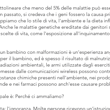
tolineare che meno del 5% delle malattie può esser
 In passato, si credeva che i geni fossero la causa pr
ppiamo che lo stile di vita, l'ambiente e la dieta in
. Anche le malattie genetiche ereditate dai genitori 
o scelte di vita, come l'esposizione all'inquinament
un bambino con malformazioni è un'esperienza ang
 per il bambino, ed è spesso il risultato di malnutri
diazioni ambientali, le armi utilizzate dagli eserciti
messe dalle comunicazioni wireless possono contri
stanze chimiche presenti nell'ambiente, nei prodott
vande e nei farmaci possono anch'esse causare prob
pale è: Perché ci ammaliamo?
sta: l'ignoranza. Molte persone ricevono un'istruzio