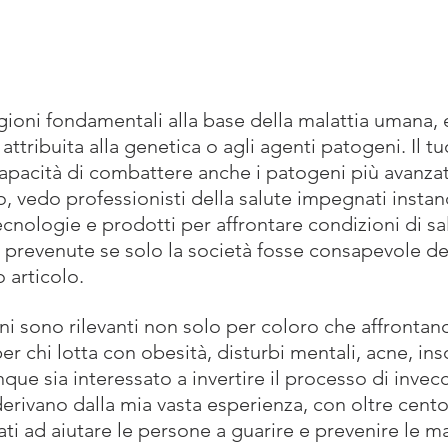
gioni fondamentali alla base della malattia umana, 
ttribuita alla genetica o agli agenti patogeni. Il t
capacità di combattere anche i patogeni più avanzati
o, vedo professionisti della salute impegnati insta
ecnologie e prodotti per affrontare condizioni di sa
prevenute se solo la società fosse consapevole dell
 articolo.
i sono rilevanti non solo per coloro che affrontano
er chi lotta con obesità, disturbi mentali, acne, ins
que sia interessato a invertire il processo di inve
erivano dalla mia vasta esperienza, con oltre cento 
i ad aiutare le persone a guarire e prevenire le ma