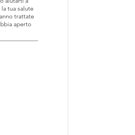
 aiutarti a 
la tua salute 
anno trattate 
abbia aperto 