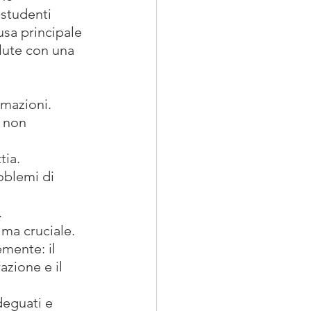
 studenti 
usa principale 
alute con una 
rmazioni.
 non 
tia.
oblemi di 
.
 ma cruciale.
mente: il 
azione e il 
deguati e 