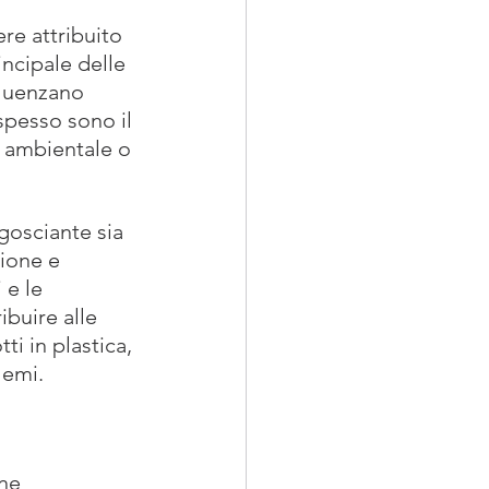
e attribuito 
incipale delle 
fluenzano 
spesso sono il 
o ambientale o 
osciante sia 
zione e 
 e le 
buire alle 
i in plastica, 
lemi.
ne 