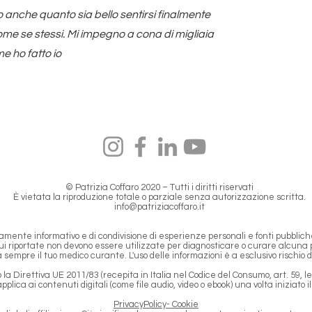
 anche quanto sia bello sentirsi finalmente
ome se stessi. Mi impegno a cona di migliaia
e ho fatto io
© Patrizia Coffaro 2020 – Tutti i diritti riservati
È vietata la riproduzione totale o parziale senza autorizzazione scritta.
info@patriziacoffaro.it
ramente informativo e di condivisione di esperienze personali e fonti pubblich
ui riportate non devono essere utilizzate per diagnosticare o curare alcuna p
sempre il tuo medico curante. L'uso delle informazioni è a esclusivo rischio 
la Direttiva UE 2011/83 (recepita in Italia nel Codice del Consumo, art. 59, let
i applica ai contenuti digitali (come file audio, video o ebook) una volta iniziato 
PrivacyPolicy- Cookie