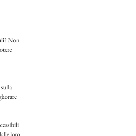
ali? Non 
otere 
 
sulla 
gliorare 
essibili 
alle loro 