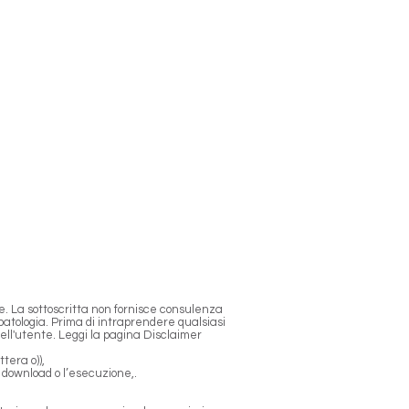
e. La sottoscritta non fornisce consulenza
atologia. Prima di intraprendere qualsiasi
dell'utente.
Leggi la pagina Disclaimer
tera o)),
il download o l’esecuzione,.