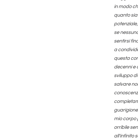
in modo ch
quanto sia 
potenziale,
se nessuno
sentirsi fi
a condivide
questa com
decenni e 
sviluppo di
salvare noi
conoscenza
completame
guarigione,
mio corpo 
orribile se
all'infinito