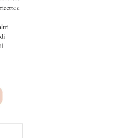
icette e 
ltri 
di 
l 