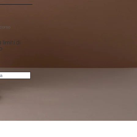
corso
limiti di
o
ta