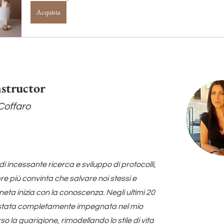
Acquista
nstructor
 Coffaro
i incessante ricerca e sviluppo di protocolli,
e più convinta che salvare noi stessi e
eta inizia con la conoscenza. Negli ultimi 20
stata completamente impegnata nel mio
so la guarigione, rimodellando lo stile di vita