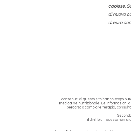
capisse. So
di nuovo c
di euro com
I contenuti di questo sito hanno scopo pu
medica né nutrizionale. Le informazioni q
percorso o cambiare terapia, consulta 
Secondo 
il diritto di recesso non s