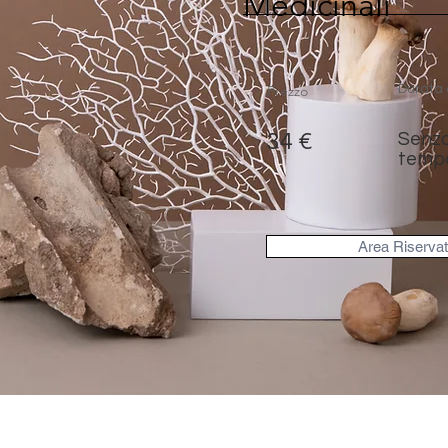
Medicinali
Prezzo
Durata 
34 €
Senza 
temp
Area Riserva