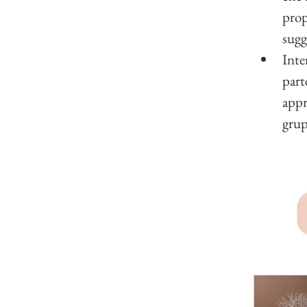
prop
sugg
Inte
part
appr
grup