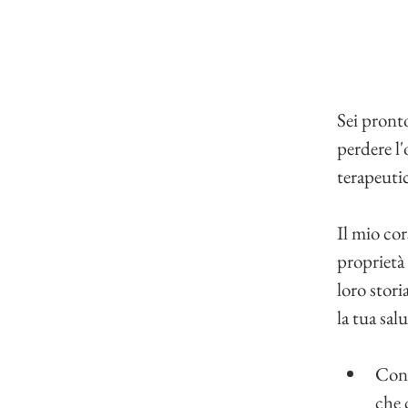
Sei pront
perdere l'
terapeuti
Il mio cor
proprietà 
loro stori
la tua sal
Cont
che 