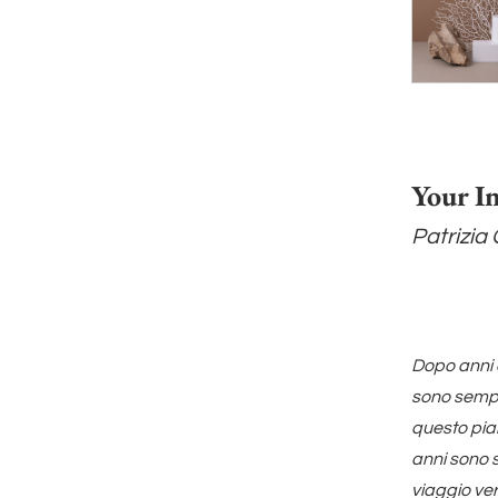
Your I
Patrizia
Dopo anni d
sono sempr
questo pian
anni sono 
viaggio ver