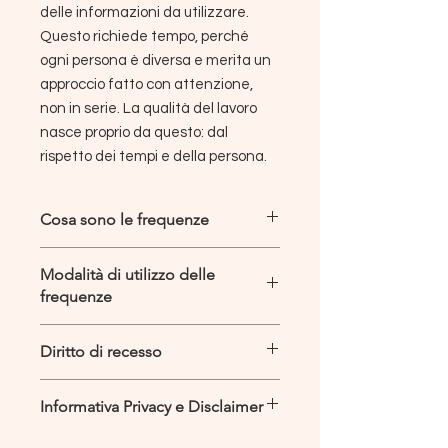
delle informazioni da utilizzare.
Questo richiede tempo, perché
ogni persona è diversa e merita un
approccio fatto con attenzione,
non in serie. La qualità del lavoro
nasce proprio da questo: dal
rispetto dei tempi e della persona.
Cosa sono le frequenze
Le frequenze non sono musica, né
Modalità di utilizzo delle
brani da ascoltare per rilassarsi o
frequenze
intrattenersi. Non sono nate per
essere “belle da sentire”, ma per
Le frequenze possono essere
trasportare informazione
.
Diritto di recesso
utilizzate in
due modalità diverse
, a
Quando parliamo di frequenze,
seconda di ciò che senti più adatto
parliamo di segnali sonori strutturati
Secondo la Direttiva UE 2011/83
per te e per il momento che stai
che lavorano sul piano informativo e
Informativa Privacy e Disclaimer
(recepita in Italia nel Codice del
attraversando. Non esiste una
vibrazionale. Il loro scopo non è
Consumo, art. 59, lettera o)),
scelta “giusta” in assoluto: esistono
I dati forniti vengono utilizzati
emozionare l’orecchio, ma
dialogare