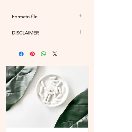
Formato file
Il formato del file è in PDF
DISCLAIMER
Questo eBook e tutto il suo contenuto
e il materiale di supporto è solo a
scopo educativo e NON ha lo scopo di
diagnosticare, trattare, curare o
prevenire malattie o disturbi
psicologici. Consultare sempre il
proprio medico o altro fornitore di
assistenza sanitaria qualificato per
domande su qualsiasi condizione
medica e prima di intraprendere
qualsiasi programma sanitario.