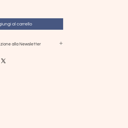
iungi al carrello
izione alla Newsletter
Book, sarai automaticamente
wsletter. Riceverai aggiornamenti
esclusivi, articoli informativi e
o pensato per aiutarti a
tema immunitario al top.
Book e preparati ad affrontare
italità!