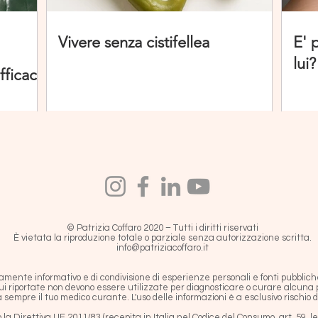
Vivere senza cistifellea
E' 
lui?
fficaci
© Patrizia Coffaro 2020 – Tutti i diritti riservati
È vietata la riproduzione totale o parziale senza autorizzazione scritta.
info@patriziacoffaro.it
ramente informativo e di condivisione di esperienze personali e fonti pubblich
ui riportate non devono essere utilizzate per diagnosticare o curare alcuna p
sempre il tuo medico curante. L'uso delle informazioni è a esclusivo rischio 
la Direttiva UE 2011/83 (recepita in Italia nel Codice del Consumo, art. 59, let