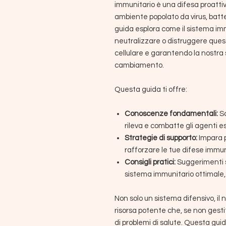
immunitario è una difesa proattiv
ambiente popolato da virus, batt
guida esplora come il sistema im
neutralizzare o distruggere que
cellulare e garantendo la nostra
cambiamento.
Questa guida ti offre:
Conoscenze fondamentali:
Sc
rileva e combatte gli agenti e
Strategie di supporto:
Impara p
rafforzare le tue difese immun
Consigli pratici:
Suggerimenti s
sistema immunitario ottimale,
Non solo un sistema difensivo, i
risorsa potente che, se non gest
di problemi di salute. Questa guid