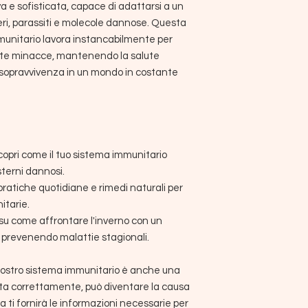
a e sofisticata, capace di adattarsi a un
eri, parassiti e molecole dannose. Questa
munitario lavora instancabilmente per
ste minacce, mantenendo la salute
 sopravvivenza in un mondo in costante
opri come il tuo sistema immunitario
sterni dannosi.
ratiche quotidiane e rimedi naturali per
itarie.
u come affrontare l'inverno con un
 prevenendo malattie stagionali.
l nostro sistema immunitario è anche una
ita correttamente, può diventare la causa
a ti fornirà le informazioni necessarie per