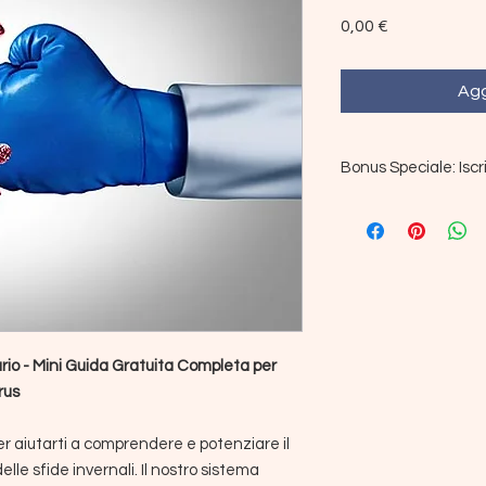
Prezzo
0,00 €
Agg
Bonus Speciale: Iscr
Scaricando il mio e
iscritto alla mia ne
regolari con consigli 
offerte speciali, tutt
mantenere il tuo sis
Scarica ora il mio e
l'inverno con forza e v
rio - Mini Guida Gratuita Completa per
rus
er aiutarti a comprendere e potenziare il
lle sfide invernali. Il nostro sistema