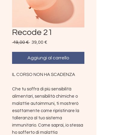
Recode 21
Prezzo
Prezzo
 49,00 € 
39,00 €
regolare
scontato
Aggiungi al carrello
IL CORSO NON HA SCADENZA
Che tu soffra di più sensibilità
alimentari, sensibilità chimiche o
malattie autoimmuni, ti mostrerò
esattamente come ripristinare la
tolleranza al tuo sistema
immunitario. Come saprai, io stessa
ho sofferto di malattia