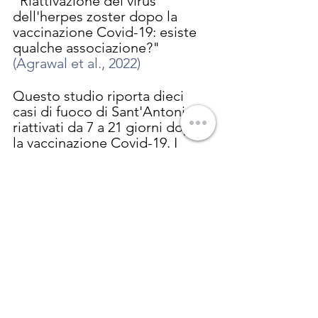
"Riattivazione del virus 
dell'herpes zoster dopo la 
vaccinazione Covid-19: esiste 
qualche associazione?" 
(Agrawal et al., 2022)
Questo studio riporta dieci 
casi di fuoco di Sant'Antonio 
riattivati ​​da 7 a 21 giorni dopo 
la vaccinazione Covid-19. I 
ricercatori concludono: 
"l'immunomodulazione 
transitoria dopo la 
vaccinazione, simile a quella 
osservata nella malattia Covid-
19, potrebbe essere una 
spiegazione di questa 
riattivazione". Lo studio 
fornisce foto di gravi lesioni 
cutanee e una tabella con i 
sintomi specifici di ogni 