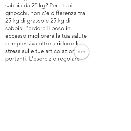
sabbia da 25 kg? Per i tuoi 
ginocchi, non c'è differenza tra 
25 kg di grasso e 25 kg di 
sabbia. Perdere il peso in 
eccesso migliorerà la tua salute 
complessiva oltre a ridurre lo 
stress sulle tue articolazioni 
portanti. L'esercizio regolare 
può anche mantenere le 
articolazioni in salute.
Il
primo segno di osteoartrite è 
di solito rigidità articolare, 
specialmente al mattino e 
dopo lunghi periodi di riposo. 
Altri sintomi precoci includono 
indolenzimento articolare e 