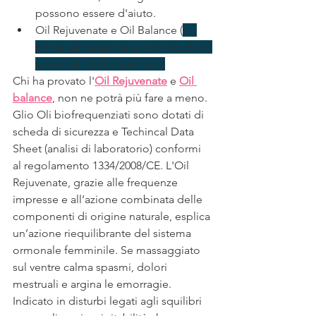
possono essere d'aiuto.
Oil Rejuvenate e Oil Balance (
La 
prima generazione al mondo di oli 
essenziali biofrequenziati)
Chi ha provato l'
Oil Rejuvenate
 e 
Oil 
balance
, 
non ne potrà più fare a meno. 
Glio Oli biofrequenziati sono dotati di 
scheda di sicurezza e Techincal Data 
Sheet (analisi di laboratorio) conformi 
al regolamento 1334/2008/CE. L'Oil 
Rejuvenate, grazie alle frequenze 
impresse e all’azione combinata delle 
componenti di origine naturale, esplica 
un’azione riequilibrante del sistema 
ormonale femminile. Se massaggiato 
sul ventre calma spasmi, dolori 
mestruali e argina le emorragie. 
Indicato in disturbi legati agli squilibri 