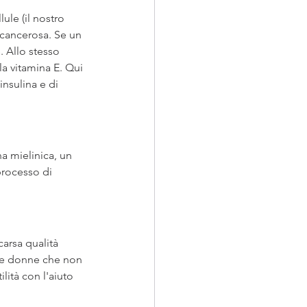
ule (il nostro 
 cancerosa. Se un 
. Allo stesso 
la vitamina E. Qui 
nsulina e di 
a mielinica, un 
processo di 
carsa qualità 
le donne che non 
lità con l'aiuto 