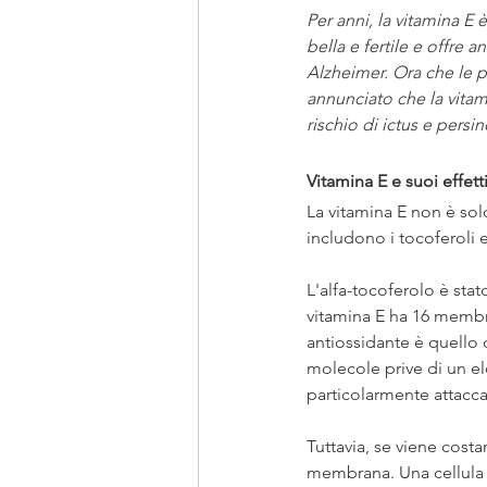
Per anni, la vitamina E
bella e fertile e offre a
Alzheimer. Ora che le p
annunciato che la vitam
rischio di ictus e pers
Vitamina E e suoi effett
La vitamina E non è solo
includono i tocoferoli e
L'alfa-tocoferolo è sta
vitamina E ha 16 membri
antiossidante è quello d
molecole prive di un ele
particolarmente attaccare
Tuttavia, se viene costan
membrana. Una cellula 