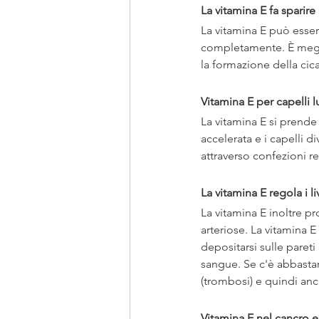
La vitamina E fa sparire l
La vitamina E può essere 
completamente. È meglio
la formazione della cica
Vitamina E per capelli l
La vitamina E si prende c
accelerata e i capelli di
attraverso confezioni re
La vitamina E regola i li
La vitamina E inoltre pr
arteriose. La vitamina 
depositarsi sulle pareti
sangue. Se c'è abbastan
(trombosi) e quindi anch
Vitamina E nel cancro e