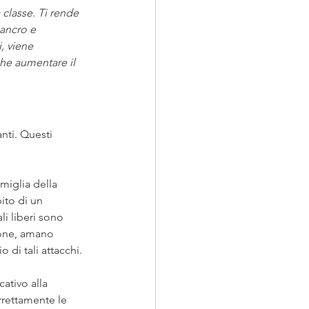
classe. Ti rende 
cancro e 
, viene 
che aumentare il 
nti. Questi 
miglia della 
ito di un 
li liberi sono 
rone, amano 
o di tali attacchi.
cativo alla 
rettamente le 