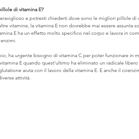
illole di vitamina E?
aviglioso e potresti chiederti dove sono le migliori pillole di v
 altre vitamine, la vitamina E non dovrebbe mai essere assunta so
vitamina E ha un effetto molto specifico nel corpo e lavora in c
 enzimi.
io, ha urgente bisogno di vitamina C per poter funzionare in m
la vitamina E quando quest'ultimo ha eliminato un radicale liber
glutatione aiuta con il lavoro della vitamina E. E anche il coen
iverse attività.