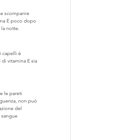
rle scomparire 
amina E poco dopo 
la notte.
 capelli è 
 di vitamina E sia 
 le pareti 
seguenza, non può 
azione del 
i sangue 