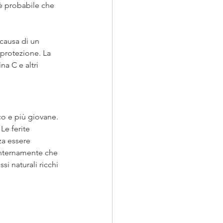
 è probabile che 
 causa di un 
 protezione. La 
a C e altri 
co e più giovane. 
Le ferite 
a essere 
 internamente che 
i naturali ricchi 