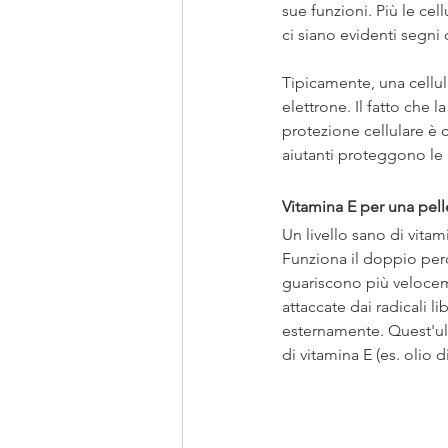
sue funzioni. Più le ce
ci siano evidenti segni 
Tipicamente, una cellula
elettrone. Il fatto che
protezione cellulare è c
aiutanti proteggono le p
Vitamina E per una pel
Un livello sano di vitam
Funziona il doppio perc
guariscono più velocem
attaccate dai radicali l
esternamente. Quest'ult
di vitamina E (es. olio d