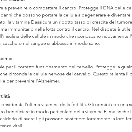
e a prevenire o combattere il cancro. Protegge il DNA delle cell
 danni che possono portare la cellula a degenerare e diventare
to, la vitamina E assicura un ridotto tasso di crescita del tumore
ma immunitario nella lotta contro il cancro. Nel diabete è utile 
all'insulina delle cellule in modo che riconoscano nuovamente l'i
 di zucchero nel sangue si abbassa in modo sano.
heimer
ale per il corretto funzionamento del cervello. Protegge la guain
che circonda le cellule nervose del cervello. Questo rallenta il 
le per prevenire l'Alzheimer.
tilità
onsiderata l'ultima vitamina della fertilità. Gli uomini con una s
o beneficiare in modo particolare della vitamina E, ma anche 
siderio di avere figli possono sostenere fortemente la loro ferti
tanze vitali.