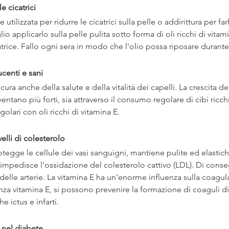
e cicatrici
utilizzata per ridurre le cicatrici sulla pelle o addirittura per fa
 applicarlo sulla pelle pulita sotto forma di oli ricchi di vit
trice. Fallo ogni sera in modo che l'olio possa riposare durante 
ucenti e sani
ura anche della salute e della vitalità dei capelli. La crescita dei
ventano più forti, sia attraverso il consumo regolare di cibi ricchi
golari con oli ricchi di vitamina E.
velli di colesterolo
otegge le cellule dei vasi sanguigni, mantiene pulite ed elastiche
E impedisce l'ossidazione del colesterolo cattivo (LDL). Di con
 delle arterie. La vitamina E ha un'enorme influenza sulla coagul
za vitamina E, si possono prevenire la formazione di coaguli d
e ictus e infarti.
 nel diabete