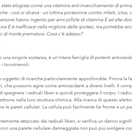
 è stata elogiata come una vitamina anti-invecchiamento di prima 
nche - così si diceva - un'ottima protezione contro infarti, ictus, 
ersone hanno ingerito per anni pillole di vitamina E ad alte dosi
ina E è inefficace nella migliore delle ipotesi, ma potrebbe an
ino di morte prematura. Cosa c'è adesso?
i
 una singola sostanza, è un'intera famiglia di potenti antiossida
 i tocotrienoli.
to oggetto di ricerche particolarmente approfondite. Finora la fa
, che possono agire come antiossidanti a diversi livelli. Il comp
i spegnere i radicali liberi e quindi proteggere il corpo. I radica
ttrone nella loro struttura chimica. Alla ricerca di questo elett
 le pareti cellulari. La cellula può facilmente far fronte a un pai
temente attaccato dai radicali liberi, si verifica un danno signifi
con una parete cellulare danneggiata non può più svolgere cor