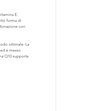
itamina E. 
tto forma di 
ombinazione con 
odo ottimale. La 
o ed è messo 
zima Q10 supporta 