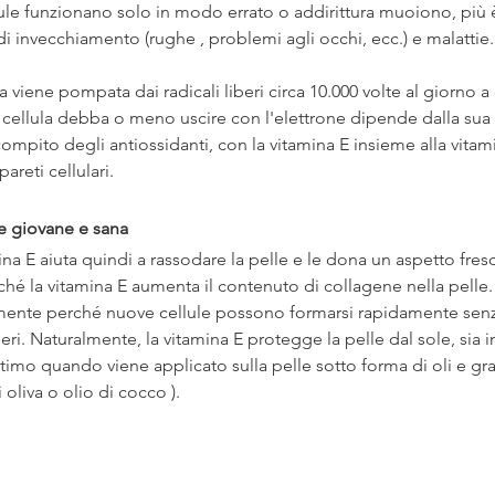
llule funzionano solo in modo errato o addirittura muoiono, più
di invecchiamento (rughe , problemi agli occhi, ecc.) e malattie.
 viene pompata dai radicali liberi circa 10.000 volte al giorno a
 la cellula debba o meno uscire con l'elettrone dipende dalla sua
ompito degli antiossidanti, con la vitamina E insieme alla vitamin
areti cellulari.
le giovane e sana
ina E aiuta quindi a rassodare la pelle e le dona un aspetto fres
hé la vitamina E aumenta il contenuto di collagene nella pelle. 
ente perché nuove cellule possono formarsi rapidamente senz
iberi. Naturalmente, la vitamina E protegge la pelle dal sole, sia
imo quando viene applicato sulla pelle sotto forma di oli e grass
i oliva o olio di cocco ).