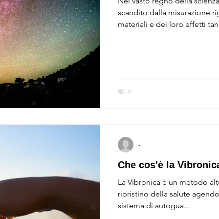
Nel vasto regno della scienza
scandito dalla misurazione r
materiali e dei loro effetti tan
Essenziali
Ricette
Bioenergetica
Fiori di Bach
Vibronica
Biologia
Mente
Long Covid
ca cronica
Parassiti
FEGATO
-
Che cos'è la Vibronic
La Vibronica è un metodo alte
ripristino della salute agendo
sistema di autogua...