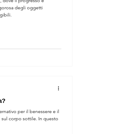
, dove il progresso è
igorosa degli oggetti
gibili.
a?
rnativo per il benessere e il
 sul corpo sottile. In questo