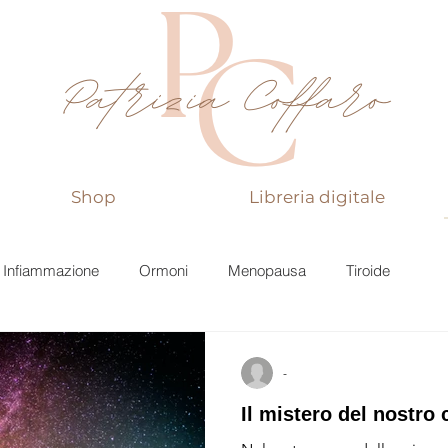
Shop
Libreria digitale
Infiammazione
Ormoni
Menopausa
Tiroide
e Autoimmuni
Gastrointestinale
Tossine
-
Il mistero del nostro
turali
Ayurveda
Cura della pelle