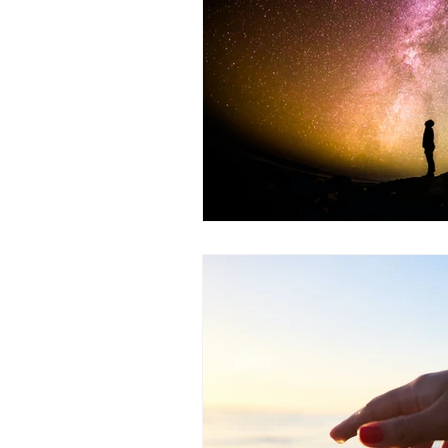
Benefici delle frequenze
Oli 
Integratori
Cardiovascolare
fibromialgia
MCAS
Fati