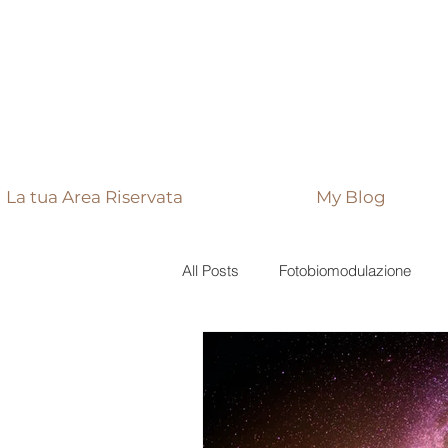
La tua Area Riservata
My Blog
All Posts
Fotobiomodulazione
Virus
Genetica
Malatti
Vitamine e minerali
Rimedi na