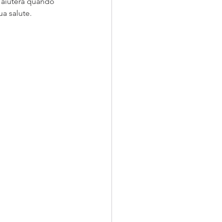
i aiuterà quando 
ua salute.