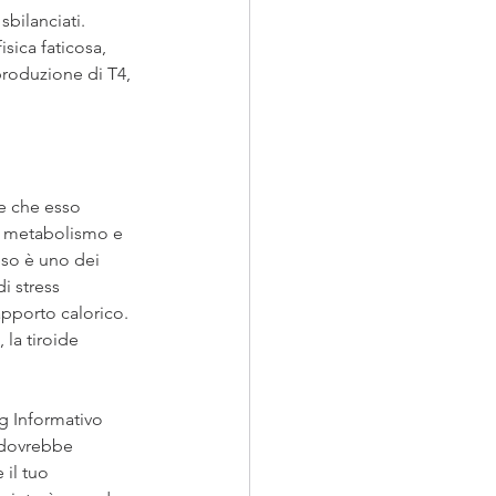
sbilanciati.
sica faticosa, 
produzione di T4, 
e che esso 
l metabolismo e 
eso è uno dei 
i stress 
apporto calorico.
la tiroide 
g Informativo 
 dovrebbe 
 il tuo 