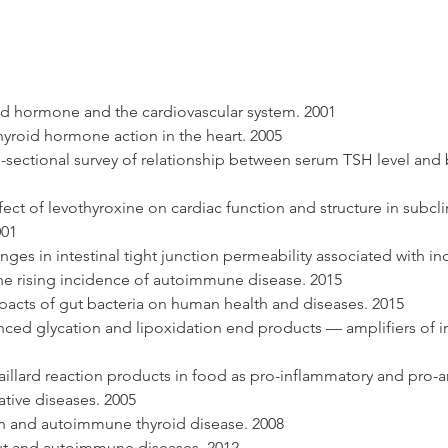
roid hormone and the cardiovascular system. 2001
Thyroid hormone action in the heart. 2005
ss-sectional survey of relationship between serum TSH level and
ffect of levothyroxine on cardiac function and structure in subcli
001
anges in intestinal tight junction permeability associated with in
the rising incidence of autoimmune disease. 2015
Impacts of gut bacteria on human health and diseases. 2015
ed glycation and lipoxidation end products — amplifiers of i
aillard reaction products in food as pro-inflammatory and pro-ar
ative diseases. 2005
ion and autoimmune thyroid disease. 2008
ut and autoimmune diseases. 2012