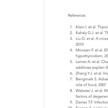
Referenze:
Klein I. et al. Thy
Kahaly G.J. et al. 
Liu D. et al. A cro
2010
Monzani F. et al. E
hypothyroidism. 2
Lerner A. et al. Ch
additives explain 
Zhang Y.J. et al. 
Bengmark S. Advanc
role of food. 2007
Webster J. et al. M
factors of degener
Davies T.F. Infect
Fasano A. Leaky g