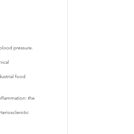
 blood pressure. 
nical 
dustrial food 
nflammation: the 
teriosclerotic 