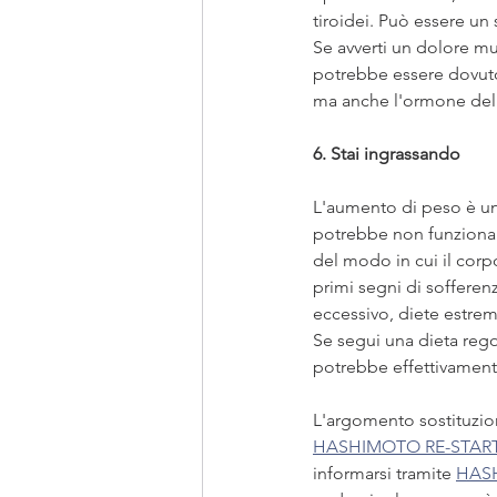
tiroidei. Può essere un 
Se avverti un dolore mu
potrebbe essere dovuto 
ma anche l'ormone del c
6. Stai ingrassando
L'aumento di peso è u
potrebbe non funzionar
del modo in cui il corp
primi segni di sofferenz
eccessivo, diete estrem
Se segui una dieta regol
potrebbe effettivamente
L'argomento sostituzio
HASHIMOTO RE-STAR
informarsi tramite 
HAS