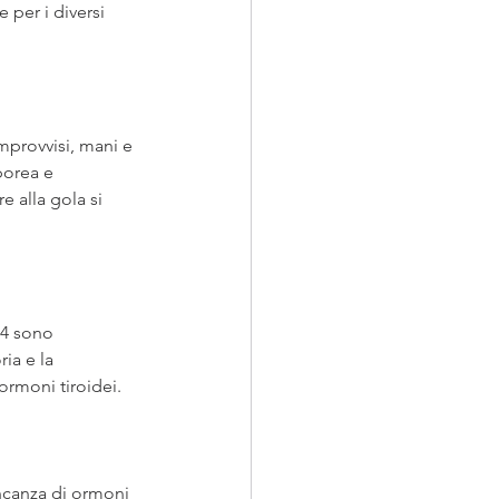
per i diversi 
mprovvisi, mani e 
porea e 
e alla gola si 
T4 sono 
ia e la 
ormoni tiroidei.
canza di ormoni 