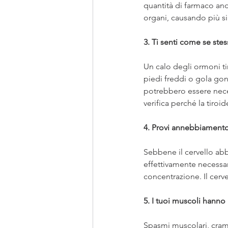
quantità di farmaco and
organi, causando più si
3. Ti senti come se ste
Un calo degli ormoni tir
piedi freddi o gola gon
potrebbero essere necess
verifica perché la tir
4. Provi annebbiament
Sebbene il cervello abb
effettivamente necessar
concentrazione. Il cerv
5. I tuoi muscoli hanno 
Spasmi muscolari, cra