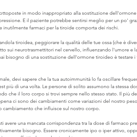
ttoposte in modo inappropriato alla sostituzione dell'ormone
ressione. E il paziente potrebbe sentirsi meglio per un po' graz
e inutilmente farmaci per la tiroide comporta dei rischi.
andola tiroidea, peggiorare la qualità delle tue ossa (che è dive
to sui neurotrasmettitori nel cervello, influenzando l'umore e l
ai bisogno di una sostituzione dell'ormone tiroideo è testare i 
male, devi sapere che la tua autoimmunità lo fa oscillare frequ
test più di una volta. Le persone di solito assumono la stessa do
o che il loro corpo si trovi sempre nello stesso stato. Il più del
ppena ci sono dei cambiamenti come variazioni del nostro peso,
tro cambiamento che influisce sul nostro corpo.
i avere una mancata corrispondenza tra la dose di farmaco presc
ettivamente bisogno. Essere cronicamente ipo o iper attivo, oppu