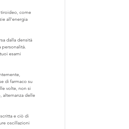
 tiroideo, come 
ie all'energia 
rsa dalla densità 
a personalità.
tuoi esami 
entemente, 
se di farmaco su 
le volte, non si  
 alternanza delle 
ritta e ciò di 
re oscillazioni 