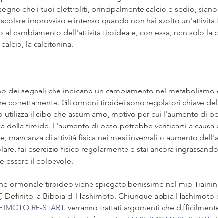
segno che i tuoi elettroliti, principalmente calcio e sodio, siano 
scolare improvviso e intenso quando non hai svolto un'attività fi
al cambiamento dell'attività tiroidea e, con essa, non solo la 
alcio, la calcitonina.
no dei segnali che indicano un cambiamento nel metabolismo 
e correttamente. Gli ormoni tiroidei sono regolatori chiave de
o utilizza il cibo che assumiamo, motivo per cui l'aumento di p
a della tiroide. L'aumento di peso potrebbe verificarsi a causa d
e, mancanza di attività fisica nei mesi invernali o aumento dell'
are, fai esercizio fisico regolarmente e stai ancora ingrassando, 
 essere il colpevole.
ne ormonale tiroideo viene spiegato benissimo nel mio Trainin
T
. Definito la Bibbia di Hashimoto. Chiunque abbia Hashimoto
HIMOTO RE-START
. verranno trattati argomenti che difficilmente