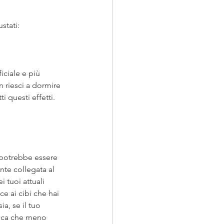
stati:
iciale e più 
 riesci a dormire 
i questi effetti. 
 potrebbe essere 
nte collegata al 
 tuoi attuali 
e ai cibi che hai 
a, se il tuo 
fica che meno 