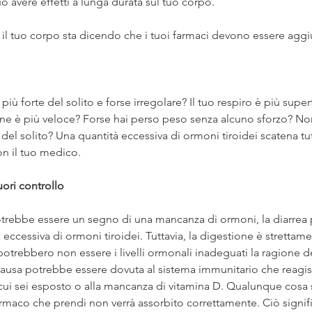
può avere effetti a lunga durata sul tuo corpo.
 il tuo corpo sta dicendo che i tuoi farmaci devono essere aggiu
 più forte del solito e forse irregolare? Il tuo respiro è più superf
one è più veloce? Forse hai perso peso senza alcuno sforzo? Non
 del solito? Una quantità eccessiva di ormoni tiroidei scatena tutt
on il tuo medico.
uori controllo
potrebbe essere un segno di una mancanza di ormoni, la diarrea
eccessiva di ormoni tiroidei. Tuttavia, la digestione è strettame
otrebbero non essere i livelli ormonali inadeguati la ragione dei
causa potrebbe essere dovuta al sistema immunitario che reagisc
 cui sei esposto o alla mancanza di vitamina D. Qualunque cosa si
 farmaco che prendi non verrà assorbito correttamente. Ciò signi