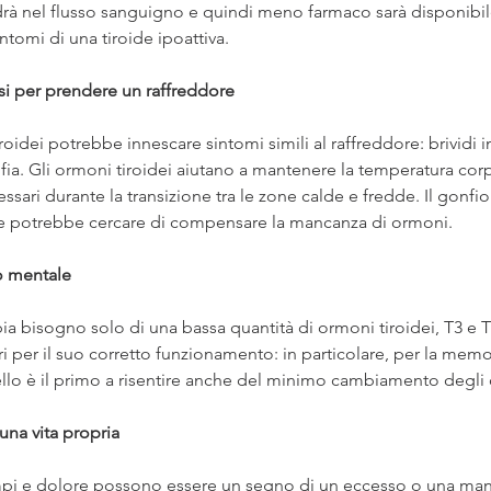
rà nel flusso sanguigno e quindi meno farmaco sarà disponibile 
ntomi di una tiroide ipoattiva.
ssi per prendere un raffreddore
oidei potrebbe innescare sintomi simili al raffreddore: brividi i
fia. Gli ormoni tiroidei aiutano a mantenere la temperatura cor
ari durante la transizione tra le zone calde e fredde. Il gonfior
oide potrebbe cercare di compensare la mancanza di ormoni.
o mentale 
ia bisogno solo di una bassa quantità di ormoni tiroidei, T3 e 
i per il suo corretto funzionamento: in particolare, per la memor
ello è il primo a risentire anche del minimo cambiamento degli 
una vita propria
mpi e dolore possono essere un segno di un eccesso o una man