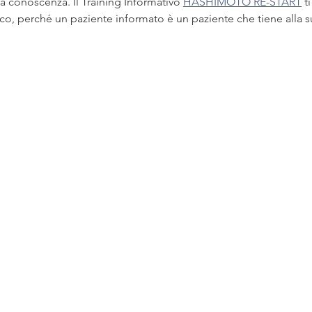
 conoscenza. Il Training Informativo 
HASHIMOTO RE-START
 t
ico, perché un paziente informato è un paziente che tiene alla s