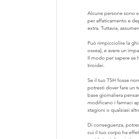
Alcune persone sono so
per affaticamento e dep
extra. Tuttavia, assumer
Può rimpicciolire la ghi
ossea), e avere un impat
Il modo per sapere se h
tiroidei.
Se il tuo TSH fosse nor
potresti dover fare un 
base giornaliera pensand
modificano i farmaci a
stagioni o qualsiasi al
Di conseguenza, potrest
cui il tuo corpo ha eff