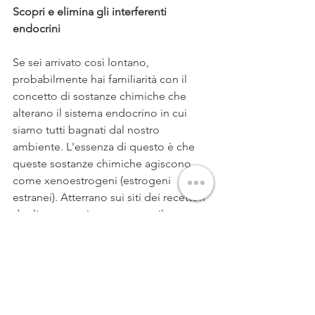
Scopri e elimina gli interferenti 
endocrini
Se sei arrivato così lontano, 
probabilmente hai familiarità con il 
concetto di sostanze chimiche che 
alterano il sistema endocrino in cui 
siamo tutti bagnati dal nostro 
ambiente. L'essenza di questo è che 
queste sostanze chimiche agiscono 
come xenoestrogeni (estrogeni 
estranei). Atterrano sui siti dei recettori 
degli estrogeni e provocano il caos 
mentre bloccano gli estrogeni buoni. 
Prenditi cura di ciò che è sotto il tuo 
controllo mangiando cibi biologici, 
usando prodotti di bellezza e per la 
casa puliti senza sostanze chimiche, 