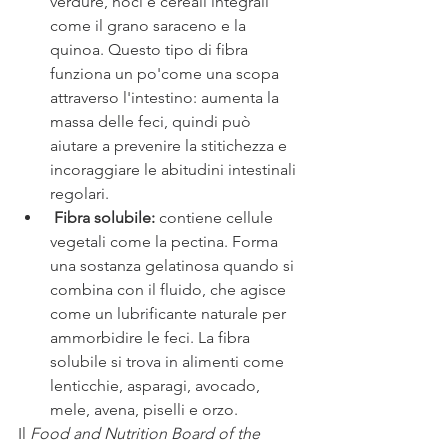
verdure, noci e cereali integrali 
come il grano saraceno e la 
quinoa. Questo tipo di fibra 
funziona un po'come una scopa 
attraverso l'intestino: aumenta la 
massa delle feci, quindi può 
aiutare a prevenire la stitichezza e 
incoraggiare le abitudini intestinali 
regolari.
 Fibra solubile: 
contiene cellule 
vegetali come la pectina. Forma 
una sostanza gelatinosa quando si 
combina con il fluido, che agisce 
come un lubrificante naturale per 
ammorbidire le feci. La fibra 
solubile si trova in alimenti come 
lenticchie, asparagi, avocado, 
mele, avena, piselli e orzo.
Il 
Food and Nutrition Board of the 