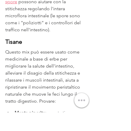
spore
 possono aiutare con la 
stitichezza regolando l'intera 
microflora intestinale (le spore sono 
come i "poliziotti" e i controllori del 
traffico nell'intestino).
Tisane
Questo mix può essere usato come 
medicinale a base di erbe per 
migliorare la salute dell'intestino, 
alleviare il disagio della stitichezza e 
rilassare i muscoli intestinali, aiuta a 
ripristinare il movimento peristaltico 
naturale che muove le feci lungo il 
tratto digestivo. Provare:
Menta piperita:
 questa tisana 
rinfrescante ha effetti anti-
spasmodici che consentono un 