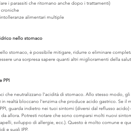
olare i parassiti che ritornano anche dopo i trattamenti)
i croniche
 intolleranze alimentari multiple
ridrico nello stomaco 
llo stomaco, è possibile mitigare, ridurre o eliminare complet
essere una sorpresa sapere quanti altri miglioramenti della sal
e PPI
ci che neutralizzano l'acidità di stomaco. Allo stesso modo, gli I
in realtà bloccano l'enzima che produce acido gastrico. Se il m
PPI, guarda indietro nei tuoi sintomi (diversi dal reflusso acido) 
a da allora. Potresti notare che sono comparsi molti nuovi sinto
capelli, sviluppo di allergie, ecc.). Questo è molto comune e qu
di e sugli IPP.