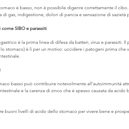
tomaco è basso, non è possibile digerire correttamente il cibo
a di gas, indigestione, dolori di pancia e sensazione di sazietà
i come SIBO e parassiti
astrico è la prima linea di difesa da batteri, virus e parassiti. Il
o stomaco) è lì per un motivo: uccidere i patogeni prima che v
ntestinale.
i
omaco basso può contribuire notevolmente all'autoimmunità attr
ntestinale e la carenza di zinco che è spesso causata da acido 
 buoni livelli di acido dello stomaco per vivere bene e prospe