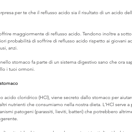
resa per te che il reflusso acido sia il risultato di un acido de
offrire maggiormente di reflusso acido. Tendono inoltre a sotto
i probabilità di soffrire di reflusso acido rispetto ai giovani ad
si, anzi.
 nello stomaco fa parte di un sistema digestivo sano che ora sa
llo i tuoi ormoni.
o stomaco 
o acido cloridrico (HCl), viene secreto dallo stomaco per aiutare
e altri nutrienti che consumiamo nella nostra dieta. L'HCl serve a
ismi patogeni (parassiti, lieviti, batteri) che potrebbero altrim
igerente.