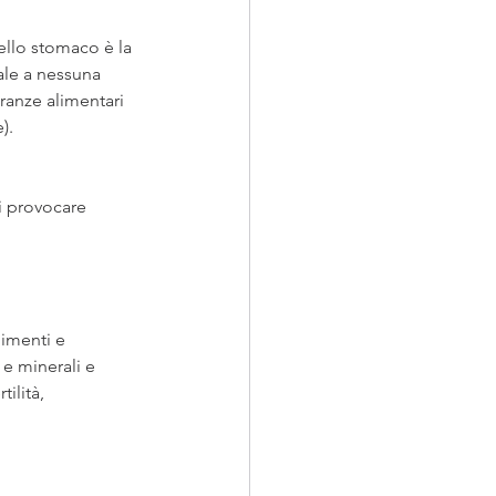
ello stomaco è la 
ale a nessuna 
ranze alimentari 
).
i provocare 
limenti e 
e minerali e 
ilità, 