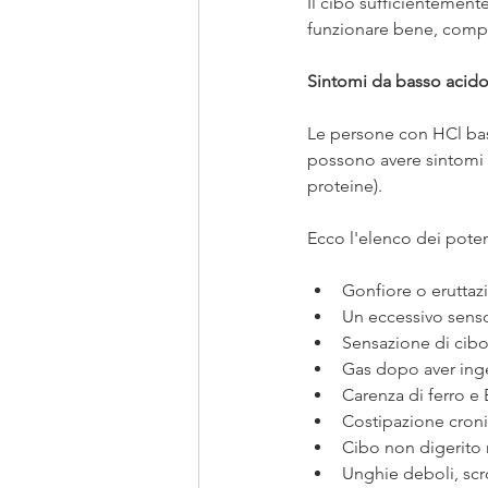
Il cibo sufficientemente
funzionare bene, compr
Sintomi da basso acido 
Le persone con HCl bass
possono avere sintomi d
proteine).
Ecco l'elenco dei poten
Gonfiore o erutta
Un eccessivo sens
Sensazione di cib
Gas dopo aver inge
Carenza di ferro e
Costipazione cron
Cibo non digerito n
Unghie deboli, scr