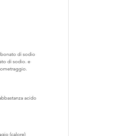
rbonato di sodio 
to di sodio. e 
onometraggio.
 abbastanza acido 
gio (calore) 