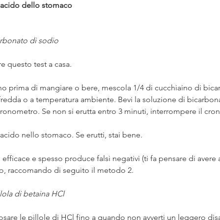
di acido dello stomaco
arbonato di sodio
e questo test a casa.
no prima di mangiare o bere, mescola 1/4 di cucchiaino di bica
fredda o a temperatura ambiente. Bevi la soluzione di bicarbona
cronometro. Se non si erutta entro 3 minuti, interrompere il cr
acido nello stomaco. Se erutti, stai bene.
 efficace e spesso produce falsi negativi (ti fa pensare di avere
to, raccomando di seguito il metodo 2. 
lola di betaina HCl
osare le pillole di HCl fino a quando non avverti un leggero disa