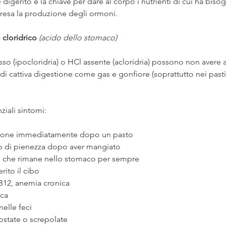
 digerito è la chiave per dare al corpo i nutrienti di cui ha biso
esa la produzione degli ormoni.
cloridrico 
(acido dello stomaco)
o (ipocloridria) o HCl assente (acloridria) possono non avere 
i cattiva digestione come gas e gonfiore (soprattutto nei pasti 
ziali sintomi:
zione immediatamente dopo un pasto
o di pienezza dopo aver mangiato
o che rimane nello stomaco per sempre
rito il cibo
 B12, anemia cronica
ica
elle feci
ostate o screpolate