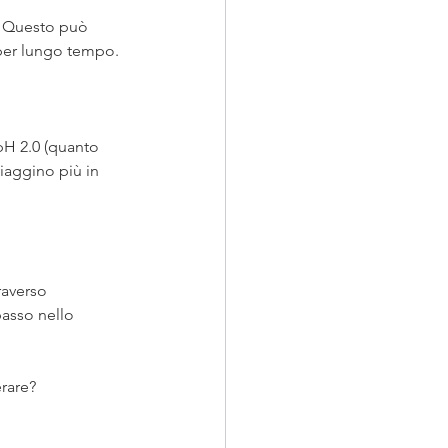
. Questo può 
 per lungo tempo.
 pH 2.0 (quanto 
iaggino più in 
averso 
basso nello 
rare?