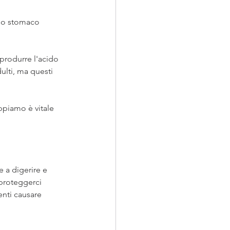
llo stomaco 
produrre l'acido 
ulti, ma questi 
ppiamo è vitale 
 a digerire e 
 proteggerci 
enti causare 