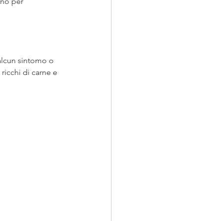
gno per 
alcun sintomo o 
ricchi di carne e 