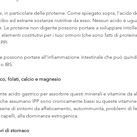
e, in particolare delle proteine. Come spiegato sopra, l'acido d
 cibo ed estrarre sostanze nutritive da esso. Nessun acido è ugu
. Le proteine ​​non digerite possono portare a sviluppare intolle
lementi costitutivi per i tuoi ormoni (che sono fatti di proteine
 PPI
ite possono portare all'infiammazione intestinale che può quind
o IBS.
co, folati, calcio e magnesio 
nte acido gastrico per assorbire questi minerali e vitamine da a
e che assumano IPP sono cronicamente bassi su queste vitamine 
erie di sintomi da affaticamento, autoimmunità, problemi di fert
 capelli, alla dominanza estrogenica.
ori di stomaco