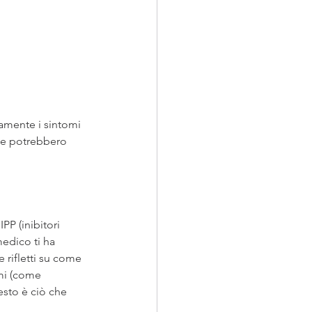
amente i sintomi 
ute potrebbero 
PP (inibitori 
edico ti ha 
e rifletti su come 
mi (come 
esto è ciò che 