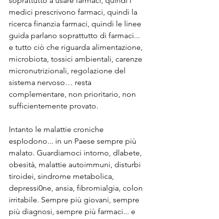
soprattutto a usare farmaci, quindi i 
medici prescrivono farmaci, quindi la 
ricerca finanzia farmaci, quindi le linee 
guida parlano soprattutto di farmaci... 
e tutto ciò che riguarda alimentazione, 
microbiota, tossici ambientali, carenze 
micronutrizionali, regolazione del 
sistema nervoso… resta 
complementare, non prioritario, non 
sufficientemente provato.
Intanto le malattie croniche 
espIodono... in un Paese sempre più 
malato. Guardiamoci intorno, dlabete, 
obesità, malattie autoimmuni, disturbi 
tiroidei, sindrome metabolica, 
depressi0ne, ansia, fibromialgia, colon 
irritabile. Sempre più giovani, sempre 
più diagnosi, sempre più farmaci... e 