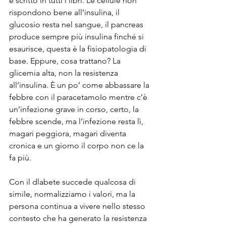
è scritto in tutti i libri. Le cellule non 
rispondono bene all’insulina, il 
glucosio resta nel sangue, il pancreas 
produce sempre più insulina finché si 
esaurisce, questa è la fisiopatologia di 
base. Eppure, cosa trattano? La 
glicemia alta, non la resistenza 
all’insulina. È un po’ come abbassare la 
febbre con il paracetamoIo mentre c’è 
un’infezione grave in corso, certo, la 
febbre scende, ma l’infezione resta lì, 
magari peggiora, magari diventa 
cronica e un giorno il corpo non ce la 
fa più.
Con il dlabete succede qualcosa di 
simile, normalizziamo i valori, ma la 
persona continua a vivere nello stesso 
contesto che ha generato la resistenza 