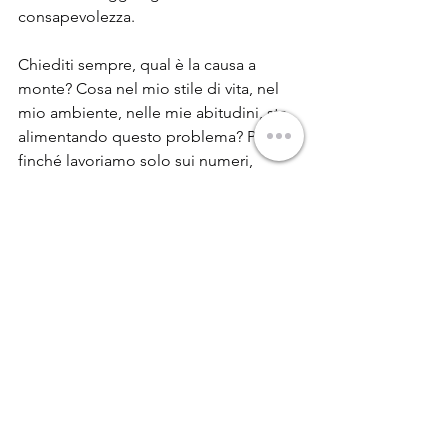
consapevolezza.
Chiediti sempre, qual è la causa a 
monte? Cosa nel mio stile di vita, nel 
mio ambiente, nelle mie abitudini, sta 
alimentando questo problema? Perché 
finché lavoriamo solo sui numeri, 
saremo sempre dipendenti da 
qualcosa che li tiene a bada. Quando 
iniziamo a lavorare sulle cause, diamo 
al corpo la possibilità di fare ciò che sa 
fare meglio... autoregolarsi. Forse 
siamo stati davvero ingannati e mal 
nutriti, nel senso più ampio del 
termine, nutriti di cibo povero, di 
informazioni parziali, di soluzioni 
rapide, ma la buona notizia è che il 
corpo non perde mai del tutto la 