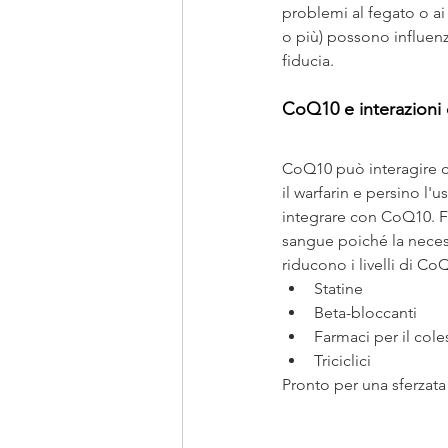
problemi al fegato o ai
o più) possono influenza
fiducia.
CoQ10 e interazioni c
CoQ10 può interagire co
il warfarin e persino l'u
integrare con CoQ10. Far
sangue poiché la necess
riducono i livelli di C
Statine
Beta-bloccanti
Farmaci per il cole
Triciclici
Pronto per una sferzata