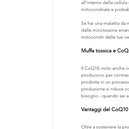
all'interno della cellu
mitocondriale e probab
Se hai una malattia da m
dalle micotossine errant
mitocondri delle tue ce
Muffa tossica e CoQ1
Il CoQ10, noto anche c
producono per contrasta
prodotta in un processo
produzione si riduce con
bisogno - quando sei a
Vantaggi del CoQ10
Oltre a sostenere la pr