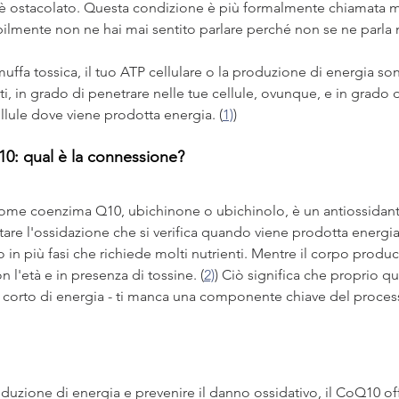
la è ostacolato. Questa condizione è più formalmente chiamata ma
ilmente non ne hai mai sentito parlare perché non se ne parla 
uffa tossica, il tuo ATP cellulare o la produzione di energia son
i, in grado di penetrare nelle tue cellule, ovunque, e in grado d
llule dove viene prodotta energia. (
1)
)
0: qual è la connessione?
ome coenzima Q10, ubichinone o ubichinolo, è un antiossidante
re l'ossidazione che si verifica quando viene prodotta energia.
 in più fasi che richiede molti nutrienti. Mentre il corpo produ
 l'età e in presenza di tossine. (
2)
) Ciò significa che proprio q
 corto di energia - ti manca una componente chiave del proces
oduzione di energia e prevenire il danno ossidativo, il CoQ10 off