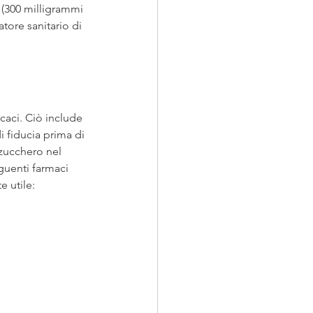
 (300 milligrammi 
atore sanitario di 
caci. Ciò include 
di fiducia prima di 
 zucchero nel 
guenti farmaci 
 utile: 