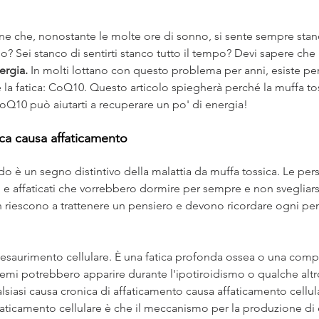
ne che, nonostante le molte ore di sonno, si sente sempre stanco
o? Sei stanco di sentirti stanco tutto il tempo? Devi sapere che 
ergia.
 In molti lottano con questo problema per anni, esiste pe
la fatica: CoQ10. Questo articolo spiegherà perché la muffa tos
oQ10 può aiutarti a recuperare un po' di energia!
ica causa affaticamento
o è un segno distintivo della malattia da muffa tossica. Le per
 e affaticati che vorrebbero dormire per sempre e non svegliarsi
n riescono a trattenere un pensiero e devono ricordare ogni pe
esaurimento cellulare. È una fatica profonda ossea o una comple
emi potrebbero apparire durante l'ipotiroidismo o qualche altro
iasi causa cronica di affaticamento causa affaticamento cellul
aticamento cellulare è che il meccanismo per la produzione di 