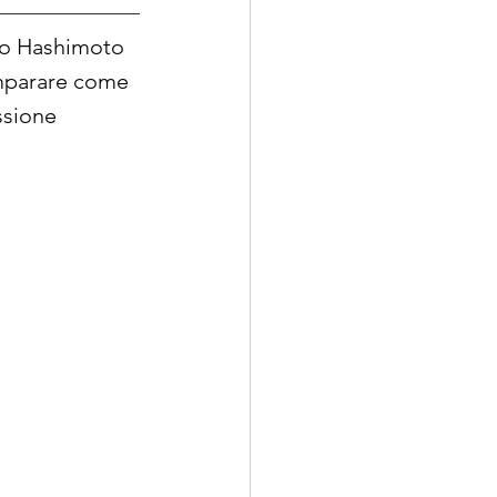
ivo Hashimoto 
imparare come 
ssione