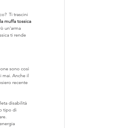
?  Ti trascini 
la muffa tossica 
rò un'arma 
sica ti rende 
sone sono così 
 mai. Anche il 
nsiero recente 
ta disabilità 
 tipo di 
are.
energia 