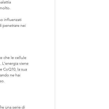
lattia 
molto.
o influenzati 
i penetrare nei 
 che le cellule 
 L'energia viene 
ce CoQ10, la sua 
uando ne hai 
so. 
re una serie di 