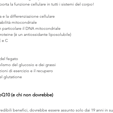
orta la funzione cellulare in tutti i sistemi del corpo! 
a e la differenziazione cellulare
bilità mitocondriale
n particolare il DNA mitocondriale
roteine (è un antiossidante liposolubile)
E e C
 del fegato
lismo del glucosio e dei grassi
ioni di esercizio e il recupero
del glutatione 
oQ10 (e chi non dovrebbe)
edibili benefici,
dovrebbe essere assunto solo dai 19 anni in su. 