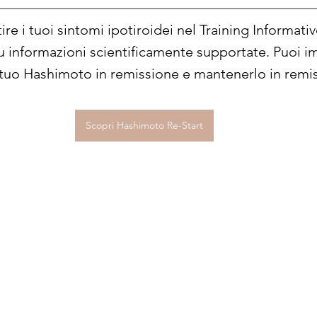
re i tuoi sintomi ipotiroidei nel Training Informat
su informazioni scientificamente supportate. Puoi 
l tuo Hashimoto in remissione e mantenerlo in remi
Scopri Hashimoto Re-Start