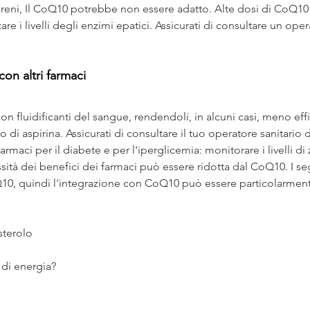
 reni, Il CoQ10 potrebbe non essere adatto. Alte dosi di CoQ10
re i livelli degli enzimi epatici. Assicurati di consultare un oper
on altri farmaci
n fluidificanti del sangue, rendendoli, in alcuni casi, meno effi
so di aspirina. Assicurati di consultare il tuo operatore sanitario 
maci per il diabete e per l'iperglicemia: monitorare i livelli di
ità dei benefici dei farmaci può essere ridotta dal CoQ10. I se
oQ10, quindi l'integrazione con CoQ10 può essere particolarmente
sterolo
 di energia?