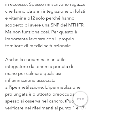
in eccesso. Spesso mi scrivono ragazze 
che fanno da anni integrazione di folati 
e vitamine b12 solo perché hanno 
scoperto di avere una SNP del MTHFR. 
Ma non funziona così. Per questo è 
importante lavorare con il proprio 
fornitore di medicina funzionale. 
Anche la curcumina è un utile 
integratore da tenere a portata di 
mano per calmare qualsiasi 
infiammazione associata 
all'ipermetilazione. L'ipermetilazione 
prolungata è piuttosto preoccupante e 
spesso si osserva nel cancro. (Puoi 
verificare nei riferimenti al punto 1 e 17) 
 L'obiettivo è ottimizzare la metilazione 
per ogni individuo e raggiungere livelli 
equilibrati che non siano né troppo alti 