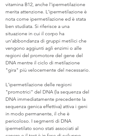
vitamina B12, anche l'ipermetilazione 
merita attenzione. L'ipermetilazione è 
nota come ipermetilazione ed è stata 
ben studiata. Si riferisce a una 
situazione in cui il corpo ha 
un'abbondanza di gruppi metilici che 
vengono aggiunti agli enzimi o alle 
regioni del promotore del gene del 
DNA mentre il ciclo di metilazione 
"gira" più velocemente del necessario.
L'ipermetilazione delle regioni 
"promotrici" del DNA (la sequenza del 
DNA immediatamente precedente la 
sequenza genica effettiva) attiva i geni 
in modo permanente, il che è 
pericoloso. I segmenti di DNA 
ipermetilato sono stati associati al 
cancro e il test è in fase di sviluppo 