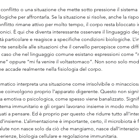
nflitto o una situazione che mette sotto pressione il sistema 
logiche per affrontarla. Se la situazione si risolve, anche la rispo
onflitto rimane attivo per molto tempo, il corpo resta bloccato i
onici. È qui che diventa interessante osservare il linguaggio de
à particolare e reagisce a specifiche condizioni biologiche. L’in
 sensibile alle situazioni che il cervello percepisce come diffi
n caso che nel linguaggio comune esistano espressioni come “n
one” oppure “mi fa venire il voltastomaco”. Non sono solo modi 
e accade realmente nella fisiologia del corpo.
matico interpreta una situazione come irrisolvibile o minacciosa
e coinvolgono proprio l’apparato digerente. Questo non signif
a emotiva o psicologica, come spesso viene banalizzato. Signif
sistema immunitario e gli organi lavorano insieme in modo molto 
ati a pensare. Ed è proprio per questo che ridurre tutto all’intes
e d’insieme. L’alimentazione è importante, certo, il microbiota è
alute non nasce solo da ciò che mangiamo, nasce dall’interazio
rienze, biologia cellulare e regolazione immunitaria.