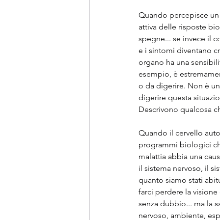
Quando percepisce un co
attiva delle risposte bio
spegne... se invece il c
e i sintomi diventano cr
organo ha una sensibilit
esempio, è estremamente
o da digerire. Non è u
digerire questa situazi
Descrivono qualcosa ch
Quando il cervello auto
programmi biologici ch
malattia abbia una caus
il sistema nervoso, il 
quanto siamo stati abitu
farci perdere la vision
senza dubbio... ma la s
nervoso, ambiente, espe