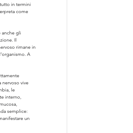
tutto in termini 
terpreta come 
 anche gli 
ione. Il 
ervoso rimane in 
l’organismo. A 
ettamente 
a nervoso vive 
bia, le 
e interno, 
 mucosa, 
nda semplice: 
manifestare un 