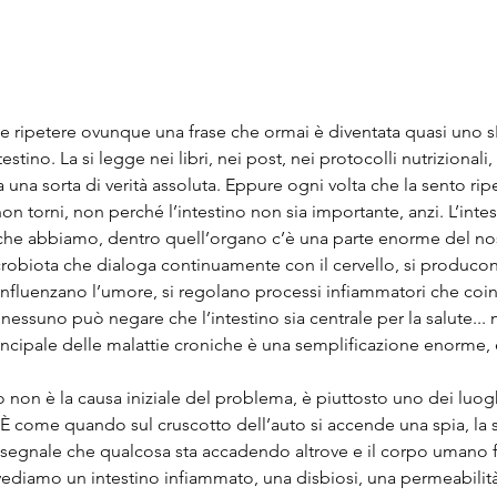
nte ripetere ovunque una frase che ormai è diventata quasi uno sI
testino. La si legge nei libri, nei post, nei protocolli nutrizionali,
 una sorta di verità assoluta. Eppure ogni volta che la sento rip
n torni, non perché l’intestino non sia importante, anzi. L’intes
i che abbiamo, dentro quell’organo c’è una parte enorme del no
crobiota che dialoga continuamente con il cervello, si produco
influenzano l’umore, si regolano processi infiammatori che coi
essuno può negare che l’intestino sia centrale per la salute... 
principale delle malattie croniche è una semplificazione enorme,
o non è la causa iniziale del problema, è piuttosto uno dei luogh
È come quando sul cruscotto dell’auto si accende una spia, la s
l segnale che qualcosa sta accadendo altrove e il corpo umano
diamo un intestino infiammato, una disbiosi, una permeabilità 