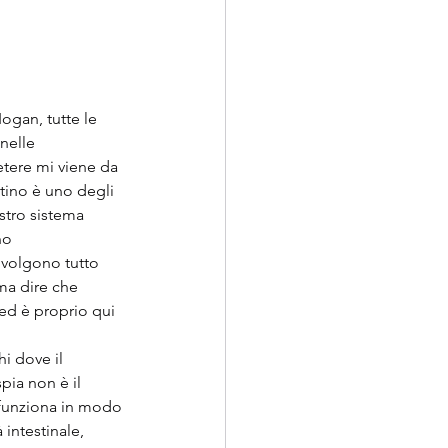
ogan, tutte le 
 nelle 
etere mi viene da 
tino è uno degli 
stro sistema 
no 
nvolgono tutto 
ma dire che 
 ed è proprio qui 
i dove il 
pia non è il 
 funziona in modo 
intestinale, 