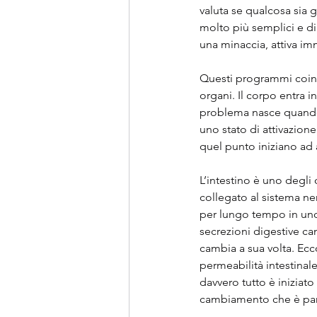
valuta se qualcosa sia gi
molto più semplici e di
una minaccia, attiva i
Questi programmi coinvo
organi. Il corpo entra i
problema nasce quando 
uno stato di attivazio
quel punto iniziano ad 
L’intestino è uno degli
collegato al sistema ner
per lungo tempo in uno s
secrezioni digestive ca
cambia a sua volta. Ec
permeabilità intestina
davvero tutto è iniziat
cambiamento che è part