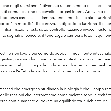
 che negli ultimi anni è diventato un tema molto discusso. Il n
a di comunicazione tra cervello e organi interni. Attraverso di lui
a frequenza cardiaca, l’infiammazione e moltissime altre funzion
 corpo è in modalità di sicurezza. La digestione funziona, il sis
 l’infiammazione resta sotto controllo. Quando invece il sistem
 segnali di pericolo, il tono vagale cambia e tutto l’equilibrio
intestino non lavora più come dovrebbe, il movimento intestinale
digestivi possono diminuire, la barriera intestinale può diventar
rarsi. A quel punto si parla di disbiosi o di intestino permeabile.
vando è l’effetto finale di un cambiamento che ha coinvolto il 
ressanti che emergono studiando la biologia è che il corpo rar
delle reazioni che interpretiamo come malattia sono in realtà ten
erca continuamente di trovare un equilibrio tra le richieste dell
.