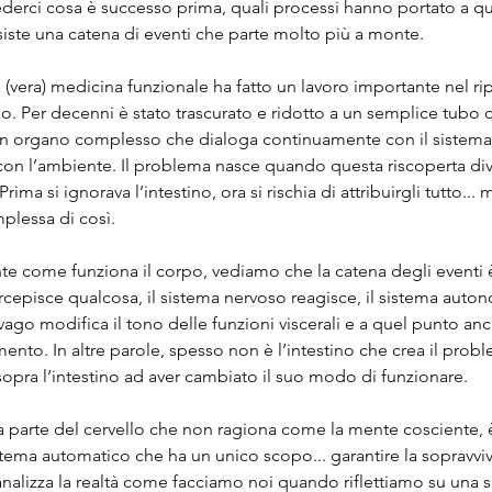
rci cosa è successo prima, quali processi hanno portato a que
iste una catena di eventi che parte molto più a monte.
a (vera) medicina funzionale ha fatto un lavoro importante nel ri
ino. Per decenni è stato trascurato e ridotto a un semplice tubo 
 organo complesso che dialoga continuamente con il sistema n
con l’ambiente. Il problema nasce quando questa riscoperta di
ima si ignorava l’intestino, ora si rischia di attribuirgli tutto... 
lessa di così.
e come funziona il corpo, vediamo che la catena degli eventi 
percepisce qualcosa, il sistema nervoso reagisce, il sistema auto
 vago modifica il tono delle funzioni viscerali e a quel punto anc
nto. In altre parole, spesso non è l’intestino che crea il proble
sopra l’intestino ad aver cambiato il suo modo di funzionare.
a parte del cervello che non ragiona come la mente cosciente, 
stema automatico che ha un unico scopo... garantire la sopravvi
analizza la realtà come facciamo noi quando riflettiamo su una 