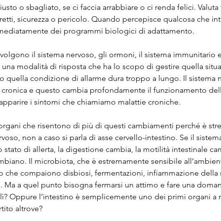
usto o sbagliato, se ci faccia arrabbiare o ci renda felici. Valuta 
retti, sicurezza o pericolo. Quando percepisce qualcosa che in
mmediatamente dei programmi biologici di adattamento.
lgono il sistema nervoso, gli ormoni, il sistema immunitario e
n una modalità di risposta che ha lo scopo di gestire quella situaz
quella condizione di allarme dura troppo a lungo. Il sistema n
ne cronica e questo cambia profondamente il funzionamento del
apparire i sintomi che chiamiamo malattie croniche.
 organi che risentono di più di questi cambiamenti perché è str
voso, non a caso si parla di asse cervello-intestino. Se il sistem
tato di allerta, la digestione cambia, la motilità intestinale cam
mbiano. Il microbiota, che è estremamente sensibile all’ambient
co che compaiono disbiosi, fermentazioni, infiammazione della
le. Ma a quel punto bisogna fermarsi un attimo e fare una doma
o lì? Oppure l’intestino è semplicemente uno dei primi organi a 
ito altrove?