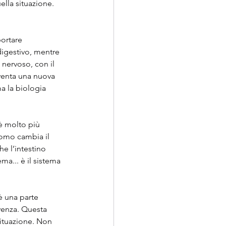
lla situazione. 
portare 
digestivo, mentre 
ervoso, con il 
venta una nuova 
ma la biologia 
è molto più 
nomo cambia il 
he l’intestino 
ma... è il sistema 
è una parte 
venza. Questa 
situazione. Non 