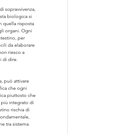
di sopravvivenza, 
sta biologica si 
n quella risposta 
gli organi. Ogni 
testino, per 
cili da elaborare 
on riesco a 
di dire. 
, può attivare 
ica che ogni 
ica piuttosto che 
più integrato di 
tino rischia di 
 fondamentale, 
ne tra sistema 