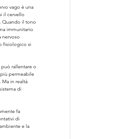
ervo vago è una 
 il cervello 
i. Quando il tono 
tema immunitario 
a nervoso 
 fisiologico si 
 può rallentare o 
e più permeabile 
 Ma in realtà 
sistema di 
amente fa 
tativi di 
’ambiente e la 