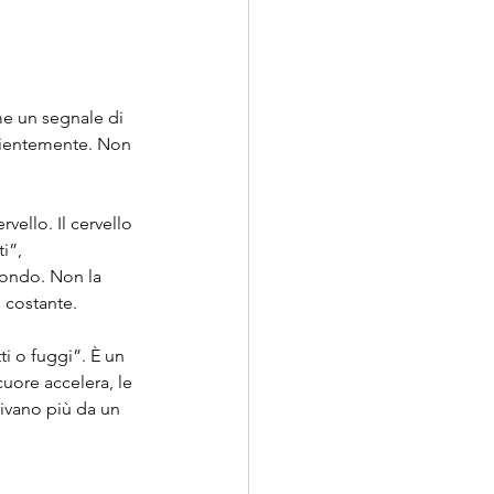
me un segnale di 
cientemente. Non 
vello. Il cervello 
i”, 
condo. Non la 
 costante.
i o fuggi”. È un 
cuore accelera, le 
rivano più da un 
 