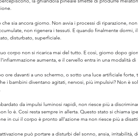
 percepiscono, la ghiandola pineale smette di produrre melaton
zione.
e che sia ancora giorno. Non avvia i processi di riparazione, non
accumulate, non rigenera i tessuti. E quando finalmente dormi, i
to, disturbato, superficiale.
tuo corpo non si ricarica mai del tutto. E così, giorno dopo giorn
 l’infiammazione aumenta, e il cervello entra in una modalità di 
ore davanti a uno schermo, o sotto una luce artificiale forte, ti s
e i bambini diventano agitati, nervosi, più impulsivi? Non è so
.
bardato da impulsi luminosi rapidi, non riesce più a discriminar
on lo è. Così resta sempre in allerta. Questo stato si chiama ipe
e in cui il corpo è pronto all’azione ma non riesce più a disatti
tivazione può portare a disturbi del sonno, ansia, irritabilità, de