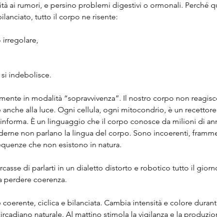
lità ai rumori, e persino problemi digestivi o ormonali. Perché q
anciato, tutto il corpo ne risente:
 irregolare,
 si indebolisce.
ente in modalità “sopravvivenza”. Il nostro corpo non reagisce
anche alla luce. Ogni cellula, ogni mitocondrio, è un recettore 
. informa. È un linguaggio che il corpo conosce da milioni di ann
 moderne non parlano la lingua del corpo. Sono incoerenti, framme
quenze che non esistono in natura.
sse di parlarti in un dialetto distorto e robotico tutto il giorno..
fa perdere coerenza.
è coerente, ciclica e bilanciata. Cambia intensità e colore durant
ircadiano naturale. Al mattino stimola la vigilanza e la produzion