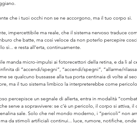
ggiano.
te che i tuoi occhi non se ne accorgono, ma il tuo corpo sì.
te, impercettibile ma reale, che il sistema nervoso traduce co
mburo che batte, ma così veloce da non poterlo percepire cos
llo sì... e resta all’erta, continuamente.
ile manda micro-impulsi ai fotorecettori della retina, e da lì al cer
infinita di “accendi/spegni”, “accendi/spegni”, “allarme/rilassat
come se qualcuno bussasse alla tua porta centinaia di volte al se
re, ma il tuo sistema limbico la interpreterebbe come pericolo
so percepisce un segnale di allerta, entra in modalità “combatt
 serve a sopravvivere: se c’è un pericolo, il corpo si attiva, il 
adrenalina sale. Solo che nel mondo moderno, i “pericoli” non ar
ma da stimoli artificiali continui... luce, rumore, notifiche, onde