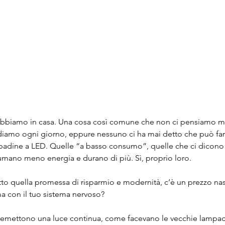
 abbiamo in casa. Una cosa così comune che non ci pensiamo m
ndiamo ogni giorno, eppure nessuno ci ha mai detto che può far
padine a LED. Quelle “a basso consumo”, quelle che ci dicono
umano meno energia e durano di più. Sì, proprio loro.
otto quella promessa di risparmio e modernità, c’è un prezzo n
ma con il tuo sistema nervoso?
emettono una luce continua, come facevano le vecchie lampad