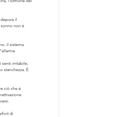
ina, l’ormone del 
 depura il 
l sonno non è 
o, il sistema 
“allarme 
enti irritabile, 
lo stanchezza. È 
e ciò che è 
rattivazione 
varsi.
ficit di 