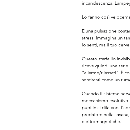
incandescenza. Lampe
Lo fanno così velocemen
È una pulsazione costan
stress. Immagina un ta
lo senti, ma il tuo cerve
Questo sfarfallio invisib
riceve quindi una serie 
“allarme/rilassati”. È 
sentiresti come un rumo
Quando il sistema nervo
meccanismo evolutivo che
pupille si dilatano, l’
predatore nella savana, 
elettromagnetiche.