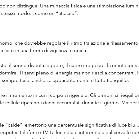
rpo non distingue. Una minaccia fisica e una stimolazione lumin
 stesso modo... come un “attacco”.
nomo, che dovrebbe regolare il ritmo tra azione e rilassamento
loccato in una forma di vigilanza cronica.
 il sonno diventa leggero, il cuore irregolare, la mente iperatt
dormire. Ti senti pieno di energia ma non riesci a concentrarti. 
a sempre teso, anche se apparentemente è tutto tranquillo.
 il momento in cui il corpo si rigenera. Gli ormoni si riequilibr
 le cellule riparano i danni accumulati durante il giorno. Ma per 
e “calde”, emettono una percentuale significativa di luce blu...
omputer, telefoni e TV. La luce blu è interpretata dal cervello c