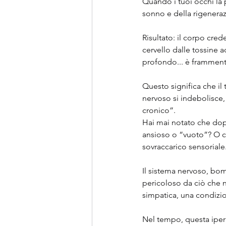
Quando i tuoi occhi la
sonno e della rigenera
Risultato: il corpo cred
cervello dalle tossine 
profondo... è frammenta
Questo significa che il 
nervoso si indebolisce,
cronico”.
Hai mai notato che dopo 
ansioso o “vuoto”? O ch
sovraccarico sensoriale
Il sistema nervoso, bom
pericoloso da ciò che n
simpatica, una condizion
Nel tempo, questa iperat